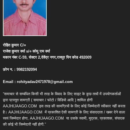
रोहित
कुमार
C/
०
राजेश
कुमार
वर्मा
s/
०
कोमू
राम
वर्मा
मकान
नंबर
C-59,
सेक्टर
2,
देवेंद्र
नगर
,
रायपुर
पिन
कोड
492009
फ़ोन
न
. : 9982192094
Email : rohityadav2471978@gmail.com
“समाचार से सम्बंधित किसी भी तरह के विवाद के लिए साइट के कुछ तत्वों में उपयोगकर्ताओं
द्वारा प्रस्तुत सामग्री ( समाचार / फोटो / विडियो आदि ) शामिल होगी
AAJHIJAAGO.COM
इस तरह की सामग्रियों के लिए कोई जिम्मेदारी स्वीकार नहीं करता
है। AAJHIJAAGO.COM
में प्रकाशित ऐसी सामग्री के लिए संवाददाता / खबर देने वाला
स्वयं जिम्मेदार होगा, AAJHIJAAGO.COM
या उसके स्वामी, मुद्रक, प्रकाशक, संपादक
की कोई भी जिम्मेदारी नहीं होगी.”