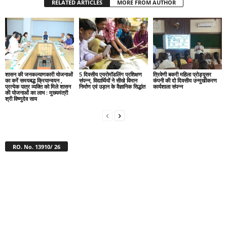
RELATED ARTICLES
MORE FROM AUTHOR
शासन की जनकल्याणकारी योजनाओं
5 दिवसीय एयरोमॉडलिंग प्रशिक्षण
त्रिवेणी बकरी महिला प्रोड्यूसर
का करें समयबद्ध क्रियान्वयन ,
संपन्न, विद्यार्थियों ने सीखे विमान
कंपनी की दो दिवसीय उन्मुखीकरण
प्रत्येक पात्र व्यक्ति को मिले शासन
निर्माण एवं उड़ान के वैज्ञानिक सिद्धांत
कार्यशाला संपन्न
की योजनाओं का लाभ : मुख्यमंत्री
श्री विष्णुदेव साय
RO. No. 13910/ 26