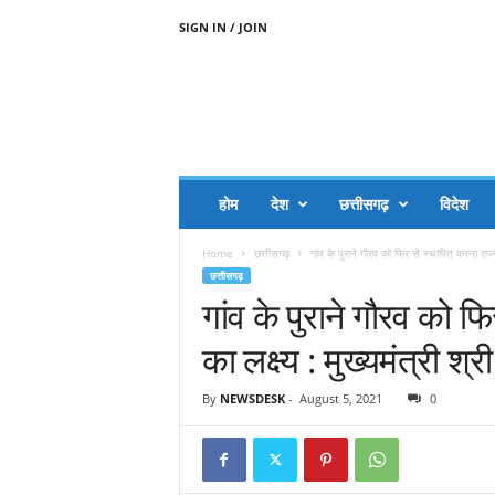
SIGN IN / JOIN
A
A
J
H
I
J
A
होम
देश
छत्तीसगढ़
विदेश
A
G
Home
छत्तीसगढ़
गांव के पुराने गौरव को फिर से स्थापित करना रा
O
छत्तीसगढ़
.
गांव के पुराने गौरव को 
C
O
का लक्ष्य : मुख्यमंत्री श्
M
By
NEWSDESK
-
August 5, 2021
0