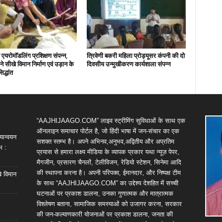
एयरोमॉडलिंग प्रशिक्षण संपन्न,
त्रिवेणी बकरी महिला प्रोड्यूसर कंपनी की दो
ों ने सीखे विमान निर्माण एवं उड़ान के
दिवसीय उन्मुखीकरण कार्यशाला संपन्न
िद्धांत
“AAJHIJAAGO.COM” लाइव स्ट्रीमिंग सुविधाओं के साथ एक
ऑनलाइन समाचार पोर्टल है, जो हिंदी भाषा में जन-संचार का एक
यान्वयन
सशक्त स्तम्भ है। अपने अभिनव,अनुभव,अद्वितीय और अप्रतिम
भ :
प्रयास से हमारा लक्ष्य मीडिया के व्यापक प्रकार यथा न्यूज़ पेपर,
मैगजीन, प्रसारण चैनलों, टेलीविजन, रेडियो स्टेशन, सिनेमा आदि
की स्थापना करना है। अपनी परिपक्व, ईमानदार, और निष्पक्ष टीम
खे विमान
के साथ “AAJHIJAAGO.COM” का उद्देश्य देशहित में सच्ची
घटनाओं पर प्रकाश डालना, उनका गुणात्मक और मात्रात्मक
विश्लेषण बताना, सामाजिक समस्याओं को उजागर करना, सरकार
की जन-कल्याणकारी योजनाओं पर प्रकाश डालना, जनता की