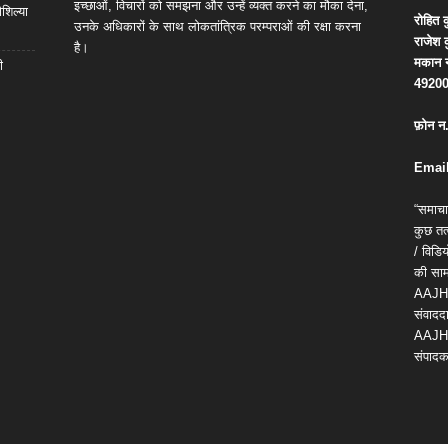
इच्छाओं, विचारों को समझना और उन्हें व्यक्त करने का मौका देना,
शिल्या
रोहित
क
उनके अधिकारों के साथ लोकतांत्रिक परम्पराओं की रक्षा करना
राजेश
है।
मकान
ी
4920
फ़ोन
न
Email
“समाचा
कुछ तत्
/ विड
की सामग
AAJH
संवाददा
AAJH
संपादक 