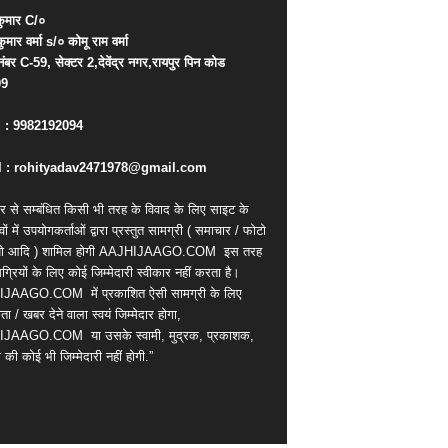
ुमार
C/
०
कुमार
वर्मा
s/
०
कोमू
राम
वर्मा
नंबर
C-59,
सेक्टर
2,
देवेंद्र
नगर
,
रायपुर
पिन
कोड
09
. : 9982192094
 : rohityadav2471978@gmail.com
र से सम्बंधित किसी भी तरह के विवाद के लिए साइट के
वों में उपयोगकर्ताओं द्वारा प्रस्तुत सामग्री ( समाचार / फोटो
ियो आदि ) शामिल होगी AAJHIJAAGO.COM
इस तरह
्रियों के लिए कोई जिम्मेदारी स्वीकार नहीं करता है।
IJAAGO.COM
में प्रकाशित ऐसी सामग्री के लिए
ता / खबर देने वाला स्वयं जिम्मेदार होगा,
IJAAGO.COM
या उसके स्वामी, मुद्रक, प्रकाशक,
की कोई भी जिम्मेदारी नहीं होगी.”