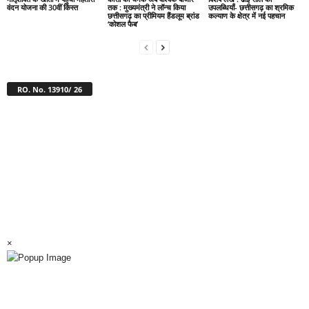
वंदन योजना की 30वीं किस्त
तक : मुख्यमंत्री ने लॉन्च किया
उपलब्धियाँ- छत्तीसगढ़ का श्रमिक
छत्तीसगढ़ का प्रीमियम हैंडलूम ब्रांड
कल्याण के क्षेत्र में नई पहचान
‘कोशल फैब’
RO. No. 13910/ 26
×