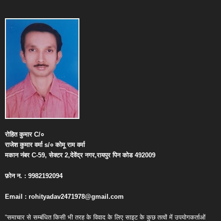
रोहित
कुमार
C/
०
राजेश
कुमार
वर्मा
s/
०
कोमू
राम
वर्मा
मकान
नंबर
C-59,
सेक्टर
2,
देवेंद्र
नगर
,
रायपुर
पिन
कोड
492009
फ़ोन
न
. : 9982192094
Email : rohityadav2471978@gmail.com
“समाचार से सम्बंधित किसी भी तरह के विवाद के लिए साइट के कुछ तत्वों में उपयोगकर्ताओं