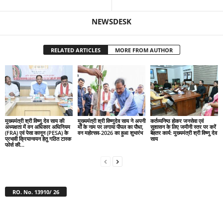
NEWSDESK
RELATED ARTICLES
MORE FROM AUTHOR
मुख्यमंत्री श्री विष्णु देव साय की
मुख्यमंत्री श्री विष्णुदेव साय ने अपनी
कर्तव्यनिष्ठ होकर जनसेवा एवं
अध्यक्षता में वन अधिकार अधिनियम
माँ के नाम पर लगाया पीपल का पौधा,
सुशासन के लिए जमीनी स्तर पर करें
(FRA) एवं पेसा कानून (PESA) के
वन महोत्सव-2026 का हुआ शुभारंभ
बेहतर कार्य: मुख्यमंत्री श्री विष्णु देव
प्रभावी क्रियान्वयन हेतु गठित टास्क
साय
फोर्स की...
RO. No. 13910/ 26