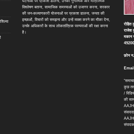
घटनाओं पर प्रकाश डालना, उनका गुणात्मक और मात्रात्मक
विश्लेषण बताना, सामाजिक समस्याओं को उजागर करना, सरकार
की जन-कल्याणकारी योजनाओं पर प्रकाश डालना, जनता की
इच्छाओं, विचारों को समझना और उन्हें व्यक्त करने का मौका देना,
शिल्या
रोहित
क
उनके अधिकारों के साथ लोकतांत्रिक परम्पराओं की रक्षा करना
राजेश
है।
मकान
ी
4920
फ़ोन
न
Email
“समाचा
कुछ तत्
/ विड
की सामग
AAJH
संवाददा
AAJH
संपादक 