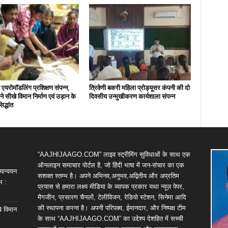
एयरोमॉडलिंग प्रशिक्षण संपन्न,
त्रिवेणी बकरी महिला प्रोड्यूसर कंपनी की दो
ों ने सीखे विमान निर्माण एवं उड़ान के
दिवसीय उन्मुखीकरण कार्यशाला संपन्न
िद्धांत
“AAJHIJAAGO.COM” लाइव स्ट्रीमिंग सुविधाओं के साथ एक
ऑनलाइन समाचार पोर्टल है, जो हिंदी भाषा में जन-संचार का एक
यान्वयन
सशक्त स्तम्भ है। अपने अभिनव,अनुभव,अद्वितीय और अप्रतिम
भ :
प्रयास से हमारा लक्ष्य मीडिया के व्यापक प्रकार यथा न्यूज़ पेपर,
मैगजीन, प्रसारण चैनलों, टेलीविजन, रेडियो स्टेशन, सिनेमा आदि
की स्थापना करना है। अपनी परिपक्व, ईमानदार, और निष्पक्ष टीम
खे विमान
के साथ “AAJHIJAAGO.COM” का उद्देश्य देशहित में सच्ची