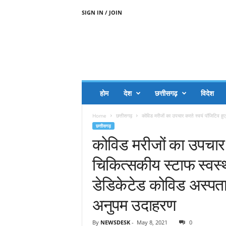
SIGN IN / JOIN
A
A
J
H
I
J
A
होम
देश
छत्तीसगढ़
विदेश
A
G
Home
छत्तीसगढ़
कोविड मरीजों का उपचार करते स्वयं पॉजिटिव हुए
O
छत्तीसगढ़
.
कोविड मरीजों का उपचार 
C
O
चिकित्सकीय ‌स्टाफ स्वस्
M
डेडिकेटेड कोविड अस्पताल 
अनुपम उदाहरण
By
NEWSDESK
-
May 8, 2021
0