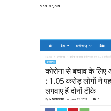
SIGN IN / JOIN
A
A
J
H
I
J
A
होम
देश
छत्तीसगढ़
विदेश
A
G
Home
छत्तीसगढ़
कोरोना से बचाव के लिए अब तक 1.31 करोड़ टी
O
छत्तीसगढ़
.
कोरोना से बचाव के लिए
C
O
: 1.05 करोड़ लोगों ने 
M
लगवाए हैं दोनों टीके
By
NEWSDESK
-
August 12, 2021
0