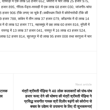
दंतेवाड़ा में एक लाख 58 हजार 652, धमतरी में चार लाख 25 हजार 975,
18 हजार 895, गौरेला-पेंड्रा-मरवाही में एक लाख 68 हजार 030, जांजगीर-चांपा
जार 906 टीके लगाए जा चुके हैं।कबीरधाम जिले में कोरोनारोधी टीके की
9 हजार 788, कांकेर में तीन लाख 37 हजार 079, कोंडागांव में दो लाख 14
में दो लाख 52 हजार 771, महासमुंद में छह लाख 60 हजार 816, मुंगेली में
 रायगढ़ में 13 लाख 37 हजार 041, रायपुर में 16 लाख 43 हजार 524,
क लाख 52 हजार 814, सूरजपुर में दो लाख 95 हजार 008 तथा सरगुजा में चार
Next article
टास्क
मंत्री श्रीमती भेंड़िया ने 40 लोक कलाकारों को पांच-पांच
ाव
हजार रूपए देने की घोषणा की मंत्री श्रीमती भेंड़िया ने
प्रसिद्ध जसगीत गायक श्री दिलीप षड़ंगी को कोरोना से
बचाव के उद्देश्य से उपासना के लिए दी शुभकामनाएं