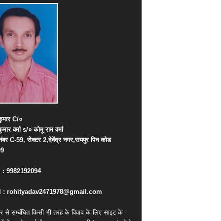
ुमार
C/
०
कुमार
वर्मा
s/
०
कोमू
राम
वर्मा
नंबर
C-59,
सेक्टर
2,
देवेंद्र
नगर
,
रायपुर
पिन
कोड
09
. : 9982192094
 : rohityadav2471978@gmail.com
र से सम्बंधित किसी भी तरह के विवाद के लिए साइट के