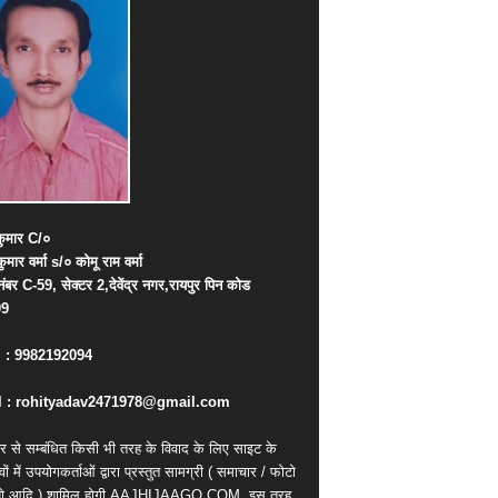
ुमार
C/
०
कुमार
वर्मा
s/
०
कोमू
राम
वर्मा
नंबर
C-59,
सेक्टर
2,
देवेंद्र
नगर
,
रायपुर
पिन
कोड
09
. : 9982192094
 : rohityadav2471978@gmail.com
र से सम्बंधित किसी भी तरह के विवाद के लिए साइट के
वों में उपयोगकर्ताओं द्वारा प्रस्तुत सामग्री ( समाचार / फोटो
ियो आदि ) शामिल होगी AAJHIJAAGO.COM
इस तरह