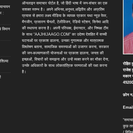
ऑनलाइन समाचार पोर्टल है, जो हिंदी भाषा में जन-संचार का एक
यान्वयन
सशक्त स्तम्भ है। अपने अभिनव,अनुभव,अद्वितीय और अप्रतिम
भ :
प्रयास से हमारा लक्ष्य मीडिया के व्यापक प्रकार यथा न्यूज़ पेपर,
मैगजीन, प्रसारण चैनलों, टेलीविजन, रेडियो स्टेशन, सिनेमा आदि
की स्थापना करना है। अपनी परिपक्व, ईमानदार, और निष्पक्ष टीम
खे विमान
के साथ “AAJHIJAAGO.COM” का उद्देश्य देशहित में सच्ची
घटनाओं पर प्रकाश डालना, उनका गुणात्मक और मात्रात्मक
विश्लेषण बताना, सामाजिक समस्याओं को उजागर करना, सरकार
की जन-कल्याणकारी योजनाओं पर प्रकाश डालना, जनता की
इच्छाओं, विचारों को समझना और उन्हें व्यक्त करने का मौका देना,
शिल्या
रोहित
क
उनके अधिकारों के साथ लोकतांत्रिक परम्पराओं की रक्षा करना
राजेश
है।
मकान
ी
4920
फ़ोन
न
Email
“समाचा
कुछ तत्
/ विड