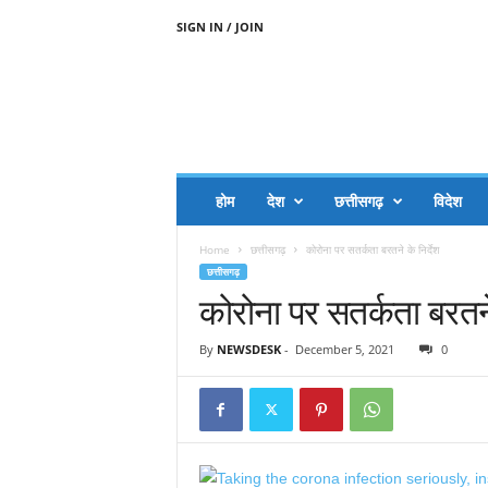
SIGN IN / JOIN
A
A
J
H
I
J
A
होम
देश
छत्तीसगढ़
विदेश
A
G
Home
छत्तीसगढ़
कोरोना पर सतर्कता बरतने के निर्देश
O
छत्तीसगढ़
.
कोरोना पर सतर्कता बरतने 
C
O
M
By
NEWSDESK
-
December 5, 2021
0