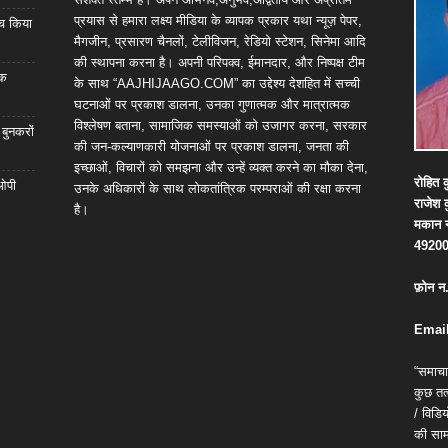
प्रयास से हमारा लक्ष्य मीडिया के व्यापक प्रकार यथा न्यूज़ पेपर,
्च किया
मैगजीन, प्रसारण चैनलों, टेलीविजन, रेडियो स्टेशन, सिनेमा आदि
की स्थापना करना है। अपनी परिपक्व, ईमानदार, और निष्पक्ष टीम
िक
के साथ “AAJHIJAAGO.COM” का उद्देश्य देशहित में सच्ची
घटनाओं पर प्रकाश डालना, उनका गुणात्मक और मात्रात्मक
विश्लेषण बताना, सामाजिक समस्याओं को उजागर करना, सरकार
 बुनकरों
की जन-कल्याणकारी योजनाओं पर प्रकाश डालना, जनता की
इच्छाओं, विचारों को समझना और उन्हें व्यक्त करने का मौका देना,
रोहित
क
 ओपी
उनके अधिकारों के साथ लोकतांत्रिक परम्पराओं की रक्षा करना
राजेश
है।
मकान
4920
फ़ोन
न
Email
“समाचा
कुछ तत्
/ विड
की सामग