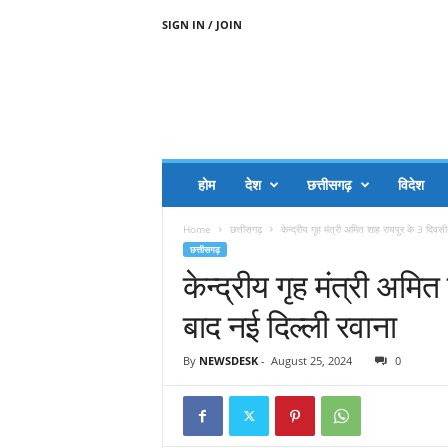
SIGN IN / JOIN
A
A
J
H
I
J
A
होम
देश
छत्तीसगढ़
विदेश
A
G
Home
छत्तीसगढ़
केन्द्रीय गृह मंत्री अमित शाह रायपुर के 3 दिवसी
O
छत्तीसगढ़
.
केन्द्रीय गृह मंत्री अमि
C
O
बाद नई दिल्ली रवाना
M
By
NEWSDESK
-
August 25, 2024
0