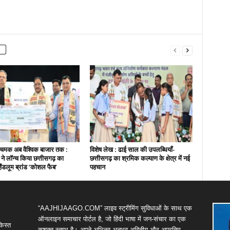
चमक अब वैश्विक बाजार तक :
विशेष लेख : ढाई साल की उपलब्धियाँ-
ी ने लॉन्च किया छत्तीसगढ़ का
छत्तीसगढ़ का श्रमिक कल्याण के क्षेत्र में नई
हैंडलूम ब्रांड ‘कोशल फैब’
पहचान
“AAJHIJAAGO.COM” लाइव स्ट्रीमिंग सुविधाओं के साथ एक
ऑनलाइन समाचार पोर्टल है, जो हिंदी भाषा में जन-संचार का एक
किस्त
सशक्त स्तम्भ है। अपने अभिनव,अनुभव,अद्वितीय और अप्रतिम