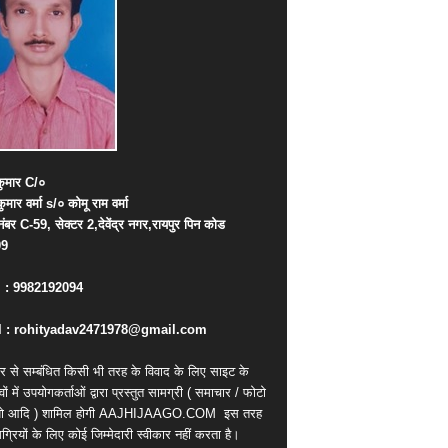
ुमार
C/
०
कुमार
वर्मा
s/
०
कोमू
राम
वर्मा
नंबर
C-59,
सेक्टर
2,
देवेंद्र
नगर
,
रायपुर
पिन
कोड
09
. : 9982192094
 : rohityadav2471978@gmail.com
र से सम्बंधित किसी भी तरह के विवाद के लिए साइट के
वों में उपयोगकर्ताओं द्वारा प्रस्तुत सामग्री ( समाचार / फोटो
ियो आदि ) शामिल होगी AAJHIJAAGO.COM
इस तरह
्रियों के लिए कोई जिम्मेदारी स्वीकार नहीं करता है।