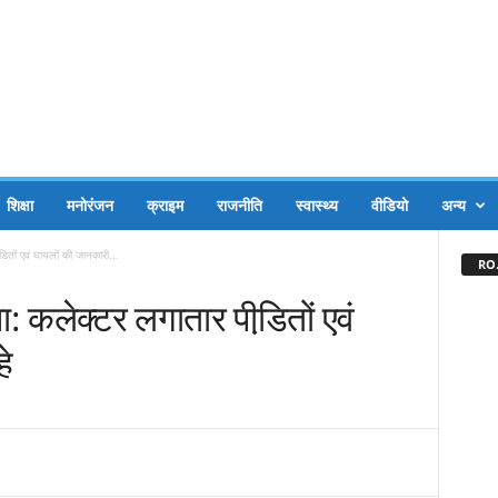
शिक्षा
मनोरंजन
क्राइम
राजनीति
स्वास्थ्य
वीडियो
अन्य
डि़तों एवं घायलों की जानकारी...
RO.
टना: कलेक्टर लगातार पीडि़तों एवं
े