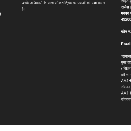
रोहित
क
उनके अधिकारों के साथ लोकतांत्रिक परम्पराओं की रक्षा करना
राजेश
है।
मकान
ी
4920
फ़ोन
न
Email
“समाचा
कुछ तत्
/ विड
की सामग
AAJH
संवाददा
AAJH
संपादक 