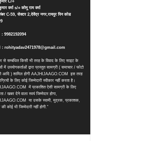
ुमार
C/
०
कुमार
वर्मा
s/
०
कोमू
राम
वर्मा
नंबर
C-59,
सेक्टर
2,
देवेंद्र
नगर
,
रायपुर
पिन
कोड
09
. : 9982192094
 : rohityadav2471978@gmail.com
र से सम्बंधित किसी भी तरह के विवाद के लिए साइट के
वों में उपयोगकर्ताओं द्वारा प्रस्तुत सामग्री ( समाचार / फोटो
ियो आदि ) शामिल होगी AAJHIJAAGO.COM
इस तरह
्रियों के लिए कोई जिम्मेदारी स्वीकार नहीं करता है।
IJAAGO.COM
में प्रकाशित ऐसी सामग्री के लिए
ता / खबर देने वाला स्वयं जिम्मेदार होगा,
IJAAGO.COM
या उसके स्वामी, मुद्रक, प्रकाशक,
की कोई भी जिम्मेदारी नहीं होगी.”