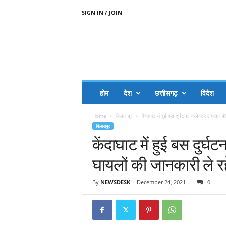
SIGN IN / JOIN
A
A
J
H
I
J
A
होम
देश
छत्तीसगढ़
विदेश
A
G
Home
बिलासपुर
केंदाघाट में हुई बस दुर्घटना: कलेक्टर लगातार पी
O
बिलासपुर
.
केंदाघाट में हुई बस दुर्घ
C
O
घायलों की जानकारी ले रह
M
By
NEWSDESK
-
December 24, 2021
0