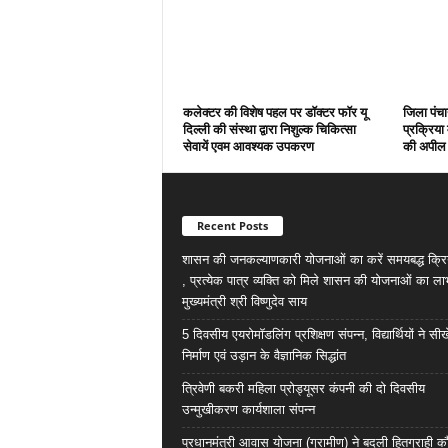
कलेक्टर की विशेष पहल पर डॉक्टर फॉर यू
जिला पंचाय
दिल्ली की संस्था द्वारा निशुल्क चिकित्सा
प्रक्रिया 
सेवायें एवम आवश्यक उपकरण
की अपील
Recent Posts
शासन की जनकल्याणकारी योजनाओं का करें समयबद्ध क्रि
, प्रत्येक पात्र व्यक्ति को मिले शासन की योजनाओं का ला
मुख्यमंत्री श्री विष्णुदेव साय
5 दिवसीय एयरोमॉडलिंग प्रशिक्षण संपन्न, विद्यार्थियों ने सी
निर्माण एवं उड़ान के वैज्ञानिक सिद्धांत
त्रिवेणी बकरी महिला प्रोड्यूसर कंपनी की दो दिवसीय
उन्मुखीकरण कार्यशाला संपन्न
प्रधानमंत्री आवास योजना (ग्रामीण) ने बदली हितग्राही कौ