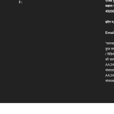
राजेश
है।
मकान
4920
फ़ोन
न
Email
“समाचा
कुछ तत्
/ विड
की सामग
AAJH
संवाददा
AAJH
संपादक 