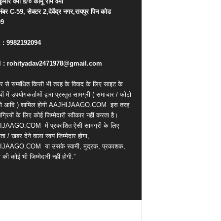
कुमार
वर्मा
s/
०
कोमू
राम
वर्मा
नंबर
C-59,
सेक्टर
2,
देवेंद्र
नगर
,
रायपुर
पिन
कोड
09
. : 9982192094
 : rohityadav2471978@gmail.com
र से सम्बंधित किसी भी तरह के विवाद के लिए साइट के
वों में उपयोगकर्ताओं द्वारा प्रस्तुत सामग्री ( समाचार / फोटो
ियो आदि ) शामिल होगी AAJHIJAAGO.COM
इस तरह
्रियों के लिए कोई जिम्मेदारी स्वीकार नहीं करता है।
IJAAGO.COM
में प्रकाशित ऐसी सामग्री के लिए
ता / खबर देने वाला स्वयं जिम्मेदार होगा,
IJAAGO.COM
या उसके स्वामी, मुद्रक, प्रकाशक,
की कोई भी जिम्मेदारी नहीं होगी.”