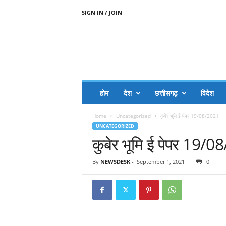
SIGN IN / JOIN
A
A
J
H
I
J
A
होम
देश
छत्तीसगढ़
विदेश
A
G
Home
Uncategorized
कुबेर भूमि ई पेपर 19/08/2021
O
UNCATEGORIZED
.
कुबेर भूमि ई पेपर 19/
C
O
M
By
NEWSDESK
-
September 1, 2021
0