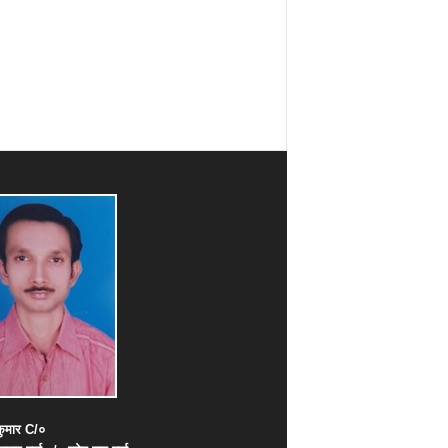
ुमार
C/
०