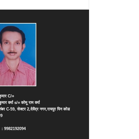
ुमार
C/
०
कुमार
वर्मा
s/
०
कोमू
राम
वर्मा
नंबर
C-59,
सेक्टर
2,
देवेंद्र
नगर
,
रायपुर
पिन
कोड
09
. : 9982192094