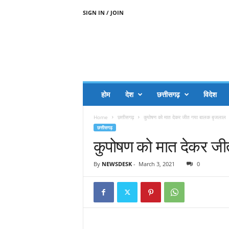
SIGN IN / JOIN
A
A
J
H
I
J
A
होम
देश
छत्तीसगढ़
विदेश
A
G
Home
छत्तीसगढ़
कुपोषण को मात देकर जीत गया बालक बृजलाल
O
छत्तीसगढ़
.
कुपोषण को मात देकर ज
C
O
M
By
NEWSDESK
-
March 3, 2021
0