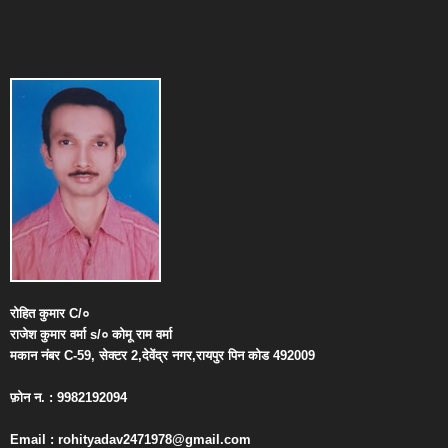
रोहित
कुमार
C/
०
राजेश
कुमार
वर्मा
s/
०
कोमू
राम
वर्मा
मकान
नंबर
C-59,
सेक्टर
2,
देवेंद्र
नगर
,
रायपुर
पिन
कोड
492009
फ़ोन
न
. : 9982192094
Email : rohityadav2471978@gmail.com