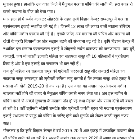
मुनाफा हुआ। हालांकि उस वक्त जिले में मैनुअल मखाना पाॅपिंग की जाती थी, इस वजह से
कच्चे मखाना के बीज को बेचा गया।
मगर हाल ही में रूर्बन क्लस्टर लोहरसी के तहत कृषि विज्ञान केन्द्र सम्बलपुर में मखाना
प्रसंस्करण इकाई स्थापित की गई है। जिसमें 12 लाख की लागत वाली मखाना रोस्टिंग
और पाॅपिंग मशीन प्रदाय की गई है। इसके जरिए अब मखाना की पाॅपिंग और मखाना की
खेती के प्रति किसानों का और रूझान बढ़ने की संभावना बढ़ गई है। कृषि विज्ञान केन्द्र में
स्थापित इस मखाना प्रसंस्करण इकाई में लोहरसी रूर्बन क्लस्टर की जनजागरण, जय दुर्गे,
गायत्री, जय मां पार्वती इत्यादि महिला स्व सहायता समूह की 10 महिलाओं ने प्रशिक्षण
लिया है और वे इस इकाई का संचालन भी कर रही हैं।
जय दुर्गे महिला स्व सहायता समूह की श्रीमती सरस्वती साहू और गायत्री महिला स्व
सहायता समूह सम्बलपुर की श्रीमती सरिता साहू बताती हैं कि उनका समूह आधे एकड़ में
मखाना की खेती 2019-20 से कर रहा है। उस वक्त यह मखाना प्रसंस्करण मशीन
उपलब्ध नहीं होने की वजह से मैनुअल पाॅपिंग काफी समय लेता था। अब इस मशीन से
पाॅपिंग करने से अच्छी गुणवत्ता के मखाना पाॅप हो रहे तथा मेहनत और समय दोनों की बचत
हो रही है। वहीं श्रीमती संतोषी रामटेके और श्रीमती जयंती ध्रुव भी मखाना प्रसंस्करण
इकाई स्थापना से समूह को पाॅपिंग के जरिए होने वाले मुनाफे को लेकर काफी खुश नजर
आई।
गौरतलब है कि कृषि विज्ञान केन्द्र में वर्ष 2019-20 में आठ एकड़ में उत्पादित मखाना बीज
की पाॅपिंग अभी की जा रही है। जनवरी माहांत तक अगस्त 2020 में लगाए गए मखाना पौध