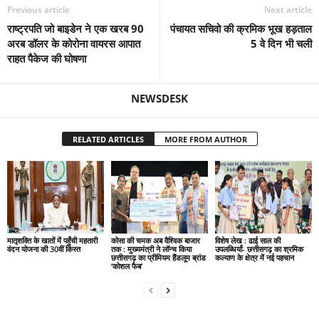
Previous article
Next article
राष्ट्रपति जो बाइडेन ने एक खरब 90
पंचायत सचिवो की क्रमिक भूख हड़ताल
अरब डॉलर के कोरोना वायरस आपात
5 वे दिन भी चली
राहत पैकेज की घोषणा
NEWSDESK
RELATED ARTICLES
MORE FROM AUTHOR
मातृशक्ति के खातों में पहुँची महतारी
कोसा की चमक अब वैश्विक बाजार
विशेष लेख : ढाई साल की
वंदन योजना की 30वीं किस्त
तक : मुख्यमंत्री ने लॉन्च किया
उपलब्धियाँ- छत्तीसगढ़ का श्रमिक
छत्तीसगढ़ का प्रीमियम हैंडलूम ब्रांड
कल्याण के क्षेत्र में नई पहचान
‘कोशल फैब’