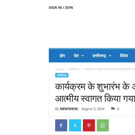
SIGN IN / JOIN
A
A
J
H
I
J
A
होम
देश
छत्तीसगढ़
विदेश
A
G
Home
छत्तीसगढ़
कार्यक्रम के शुभारंभ के अवसर पर मुख्यमंत्री स
O
छत्तीसगढ़
.
कार्यक्रम के शुभारंभ के
C
O
आत्मीय स्वागत किया गय
M
By
NEWSDESK
-
August 3, 2024
0