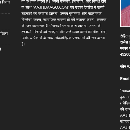
की स्थापना करना है। अपनी परिपक्व, ईमानदार, और निष्पक्ष टीम
खे विमान
के साथ “AAJHIJAAGO.COM” का उद्देश्य देशहित में सच्ची
घटनाओं पर प्रकाश डालना, उनका गुणात्मक और मात्रात्मक
विश्लेषण बताना, सामाजिक समस्याओं को उजागर करना, सरकार
की जन-कल्याणकारी योजनाओं पर प्रकाश डालना, जनता की
इच्छाओं, विचारों को समझना और उन्हें व्यक्त करने का मौका देना,
शिल्या
रोहित
क
उनके अधिकारों के साथ लोकतांत्रिक परम्पराओं की रक्षा करना
राजेश
है।
मकान
ी
4920
फ़ोन
न
Email
“समाचा
कुछ तत्
/ विड
की सामग
AAJH
संवाददा
AAJH