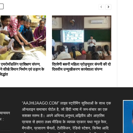
एयरोमॉडलिंग प्रशिक्षण संपन्न,
त्रिवेणी बकरी महिला प्रोड्यूसर कंपनी की दो
ों ने सीखे विमान निर्माण एवं उड़ान के
दिवसीय उन्मुखीकरण कार्यशाला संपन्न
िद्धांत
“AAJHIJAAGO.COM” लाइव स्ट्रीमिंग सुविधाओं के साथ एक
ऑनलाइन समाचार पोर्टल है, जो हिंदी भाषा में जन-संचार का एक
यान्वयन
सशक्त स्तम्भ है। अपने अभिनव,अनुभव,अद्वितीय और अप्रतिम
भ :
प्रयास से हमारा लक्ष्य मीडिया के व्यापक प्रकार यथा न्यूज़ पेपर,
मैगजीन, प्रसारण चैनलों, टेलीविजन, रेडियो स्टेशन, सिनेमा आदि