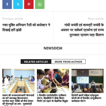
Previous article
Next article
नशा मुक्ति अभियान रैली को कलेक्टर ने
गांधी जयंती एवं शास्त्री जयंती के
दिखाई हरी झंडी
अवसर पर सर्वधर्म प्रार्थना एवं राज्य
पुरस्कार प्रमाण पत्र वितरण
NEWSDESK
RELATED ARTICLES
MORE FROM AUTHOR
शासन की जनकल्याणकारी योजनाओं
5 दिवसीय एयरोमॉडलिंग प्रशिक्षण
त्रिवेणी बकरी महिला प्रोड्यूसर
का करें समयबद्ध क्रियान्वयन ,
संपन्न, विद्यार्थियों ने सीखे विमान
कंपनी की दो दिवसीय उन्मुखीकरण
प्रत्येक पात्र व्यक्ति को मिले शासन
निर्माण एवं उड़ान के वैज्ञानिक सिद्धांत
कार्यशाला संपन्न
की योजनाओं का लाभ : मुख्यमंत्री