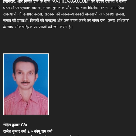
ईमानदार, और निष्पक्ष टीम के साथ “AAJHIJAAGO.COM” का उद्देश्य देशहित में सच्ची
घटनाओं पर प्रकाश डालना, उनका गुणात्मक और मात्रात्मक विश्लेषण बताना, सामाजिक
समस्याओं को उजागर करना, सरकार की जन-कल्याणकारी योजनाओं पर प्रकाश डालना,
जनता की इच्छाओं, विचारों को समझना और उन्हें व्यक्त करने का मौका देना, उनके अधिकारों
के साथ लोकतांत्रिक परम्पराओं की रक्षा करना है।
रोहित
कुमार
C/
०
राजेश
कुमार
वर्मा
s/
०
कोमू
राम
वर्मा