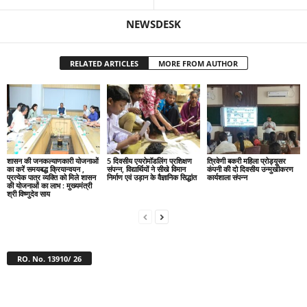
NEWSDESK
RELATED ARTICLES
MORE FROM AUTHOR
शासन की जनकल्याणकारी योजनाओं
5 दिवसीय एयरोमॉडलिंग प्रशिक्षण
त्रिवेणी बकरी महिला प्रोड्यूसर
का करें समयबद्ध क्रियान्वयन ,
संपन्न, विद्यार्थियों ने सीखे विमान
कंपनी की दो दिवसीय उन्मुखीकरण
प्रत्येक पात्र व्यक्ति को मिले शासन
निर्माण एवं उड़ान के वैज्ञानिक सिद्धांत
कार्यशाला संपन्न
की योजनाओं का लाभ : मुख्यमंत्री
श्री विष्णुदेव साय
RO. No. 13910/ 26