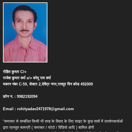
रोहित
कुमार
C/
०
राजेश
कुमार
वर्मा
s/
०
कोमू
राम
वर्मा
मकान
नंबर
C-59,
सेक्टर
2,
देवेंद्र
नगर
,
रायपुर
पिन
कोड
492009
फ़ोन
न
. : 9982192094
Email : rohityadav2471978@gmail.com
“समाचार से सम्बंधित किसी भी तरह के विवाद के लिए साइट के कुछ तत्वों में उपयोगकर्ताओं
द्वारा प्रस्तुत सामग्री ( समाचार / फोटो / विडियो आदि ) शामिल होगी