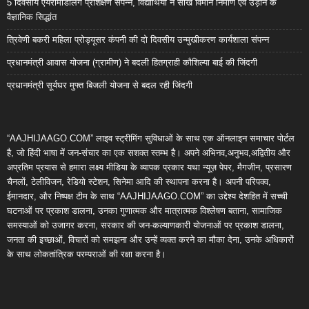
5 दिवसीय एयरोमॉडलिंग प्रशिक्षण संपन्न, विद्यार्थियों ने सीखे विमान निर्माण एवं उड़ान के
वैज्ञानिक सिद्धांत
त्रिवेणी बकरी महिला प्रोड्यूसर कंपनी की दो दिवसीय उन्मुखीकरण कार्यशाला संपन्न
प्रधानमंत्री आवास योजना (ग्रामीण) ने बदली हितग्राही कौशिल्या बाई की जिंदगी
प्रधानमंत्री सूर्यघर मुफ्त बिजली योजना से बदल रही जिंदगी
“AAJHIJAAGO.COM” लाइव स्ट्रीमिंग सुविधाओं के साथ एक ऑनलाइन समाचार पोर्टल
है, जो हिंदी भाषा में जन-संचार का एक सशक्त स्तम्भ है। अपने अभिनव,अनुभव,अद्वितीय और
अप्रतिम प्रयास से हमारा लक्ष्य मीडिया के व्यापक प्रकार यथा न्यूज़ पेपर, मैगजीन, प्रसारण
चैनलों, टेलीविजन, रेडियो स्टेशन, सिनेमा आदि की स्थापना करना है। अपनी परिपक्व,
ईमानदार, और निष्पक्ष टीम के साथ “AAJHIJAAGO.COM” का उद्देश्य देशहित में सच्ची
घटनाओं पर प्रकाश डालना, उनका गुणात्मक और मात्रात्मक विश्लेषण बताना, सामाजिक
समस्याओं को उजागर करना, सरकार की जन-कल्याणकारी योजनाओं पर प्रकाश डालना,
जनता की इच्छाओं, विचारों को समझना और उन्हें व्यक्त करने का मौका देना, उनके अधिकारों
के साथ लोकतांत्रिक परम्पराओं की रक्षा करना है।