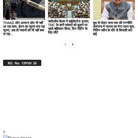
सर्वदलीय बैठक में हाईवोल्टेज ड्रामा;
THAAD और आयरन डोम भी नहीं
बूथ से लेकर सत्ता तक की रणनीति!
TMC के बागी सांसदों को बुलाने पर
आ रहा काम, ईरान का सूरमा बना रहा
तेलंगाना में भाजपा का मेगा प्लान शुरू,
पहले बहिष्कार किया, फिर मीटिंग के
चूरमा, अब तो जवानों को भी नहीं बचा
नितिन नवीन के दौरे से सियासी पारा
लिए लौटे
पा रहा...
हाई
RO. No. 13910/ 26
×