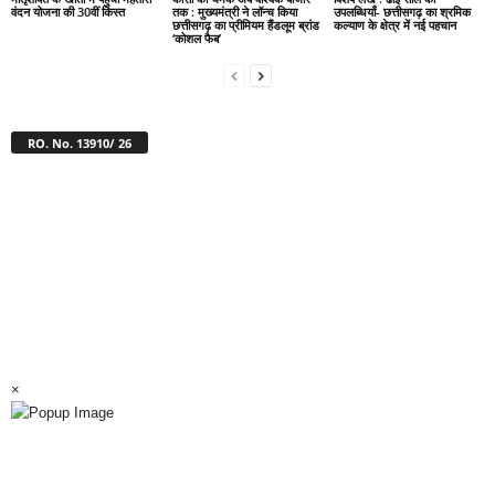
वंदन योजना की 30वीं किस्त
तक : मुख्यमंत्री ने लॉन्च किया
उपलब्धियाँ- छत्तीसगढ़ का श्रमिक
छत्तीसगढ़ का प्रीमियम हैंडलूम ब्रांड
कल्याण के क्षेत्र में नई पहचान
‘कोशल फैब’
RO. No. 13910/ 26
×