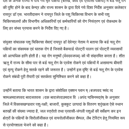
देश के अनेक राज्यों में पाये गये मृत पक्षियों (बतख, कौव एवं प्रवासी पक्षियों) में बर्ड फ्लू रोग
की पुष्टि होने के बाद केन्द्र और राज्य शासन के द्वारा दिये गये दिशा निर्देश अनुसार कलेक्टर
रायपुर डॉ एस. भारतीदासन ने रायपुर जिले के पशु चिकित्सा विभाग के सभी पशु
चिकित्सालयों और विभागीय अधिकारियों एवं कर्मचारियों को रोग नियंत्रण एवं रोकथाम के
लिए हर संभव प्रयास करने के निर्देश दिए गए है।
संयुक्त संचालक पशु चिकित्सा सेवाएं रायपुर डॉ देवेन्द्र नेताम ने बताया कि बर्ड फ्लू रोग
पक्षियों का संकामक एवं घातक रोग है जिससे बैकयार्ड पोल्ट्री पालन एवं पोल्ट्री व्यवसायों
को अत्यधिक हानि होती है। यह रोग मनुष्यों (र्ववदवजपब) को भी संक्रमित करता है। शीत
ऋतु में राज्य के सीमा पार से बर्ड फ्लू रोग के प्रवेश रोकने एवं पक्षियों में असामान्य बीमारी
एवं मृत्यु रोकने हेतु सतर्क रहने की जरूरत है। उन्होनें इस दृष्टि से बर्ड फ्लू रोग के प्रवेश
रोकने संबंधी पूरी तैयारी एवं सतर्कता सुनिश्चित करने को कहा है।
उन्होंनें बताया कि भारत शासन के द्वारा संशोधित एक्शन प्लान ष्।बजपवद च्संद व्द
च्तमअमदजपवद ब्वदजतवस ।दक ब्वदजंपदउमदज वि ।अपंद प्दसिनमद्रंष् के अनुसार
जिले में विकासखण्डवार पशु-पक्षी, बाजारों, कुक्कुट उत्पादां के वितरण श्रृंखला ऐसे स्थान
बतखों की संख्या ज्यादा है, जल स्त्रोतो तथा प्रवासी-जंगली पशुओं की सर्वेक्षण कर इन
क्षेत्रों के पक्षियों के सिरोलॉजीकल एवं वायरोलॉजीकल सैम्पल, लैब टेस्टिंग हेतु नियमित रूप
से प्रयोगशाला भेजने को कहा है।