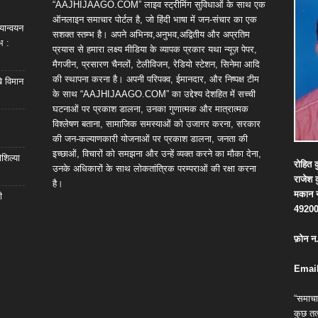
“AAJHIJAAGO.COM” लाइव स्ट्रीमिंग सुविधाओं के साथ एक
ऑनलाइन समाचार पोर्टल है, जो हिंदी भाषा में जन-संचार का एक
यान्वयन
सशक्त स्तम्भ है। अपने अभिनव,अनुभव,अद्वितीय और अप्रतिम
भ :
प्रयास से हमारा लक्ष्य मीडिया के व्यापक प्रकार यथा न्यूज़ पेपर,
मैगजीन, प्रसारण चैनलों, टेलीविजन, रेडियो स्टेशन, सिनेमा आदि
की स्थापना करना है। अपनी परिपक्व, ईमानदार, और निष्पक्ष टीम
खे विमान
के साथ “AAJHIJAAGO.COM” का उद्देश्य देशहित में सच्ची
घटनाओं पर प्रकाश डालना, उनका गुणात्मक और मात्रात्मक
विश्लेषण बताना, सामाजिक समस्याओं को उजागर करना, सरकार
की जन-कल्याणकारी योजनाओं पर प्रकाश डालना, जनता की
इच्छाओं, विचारों को समझना और उन्हें व्यक्त करने का मौका देना,
शिल्या
रोहित
क
उनके अधिकारों के साथ लोकतांत्रिक परम्पराओं की रक्षा करना
राजेश
है।
मकान
ी
4920
फ़ोन
न
Email
“समाचा
कुछ तत्