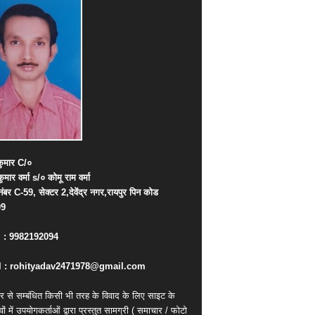
ुमार
C/
०
कुमार
वर्मा
s/
०
कोमू
राम
वर्मा
नंबर
C-59,
सेक्टर
2,
देवेंद्र
नगर
,
रायपुर
पिन
कोड
09
. : 9982192094
 : rohityadav2471978@gmail.com
र से सम्बंधित किसी भी तरह के विवाद के लिए साइट के
वों में उपयोगकर्ताओं द्वारा प्रस्तुत सामग्री ( समाचार / फोटो