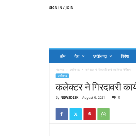
SIGN IN / JOIN
A
A
J
H
I
J
A
होम
देश
छत्तीसगढ़
विदेश
A
G
Home
छत्तीसगढ़
कलेक्टर ने गिरदावरी कार्य का किया निरीक्षण
O
छत्तीसगढ़
.
कलेक्टर ने गिरदावरी कार्
C
O
M
By
NEWSDESK
-
August 6, 2021
0