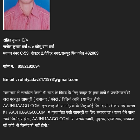
रोहित
कुमार
C/
०
राजेश
कुमार
वर्मा
s/
०
कोमू
राम
वर्मा
मकान
नंबर
C-59,
सेक्टर
2,
देवेंद्र
नगर
,
रायपुर
पिन
कोड
492009
फ़ोन
न
. : 9982192094
Email : rohityadav2471978@gmail.com
“समाचार से सम्बंधित किसी भी तरह के विवाद के लिए साइट के कुछ तत्वों में उपयोगकर्ताओं
द्वारा प्रस्तुत सामग्री ( समाचार / फोटो / विडियो आदि ) शामिल होगी
AAJHIJAAGO.COM
इस तरह की सामग्रियों के लिए कोई जिम्मेदारी स्वीकार नहीं करता
है। AAJHIJAAGO.COM
में प्रकाशित ऐसी सामग्री के लिए संवाददाता / खबर देने वाला
स्वयं जिम्मेदार होगा, AAJHIJAAGO.COM
या उसके स्वामी, मुद्रक, प्रकाशक, संपादक
की कोई भी जिम्मेदारी नहीं होगी.”