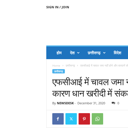
SIGN IN / JOIN
A
A
J
H
I
J
A
होम
देश
छत्तीसगढ़
विदेश
A
G
Home
छत्तीसगढ़
एफसीआई में चावल जमा नहीं होने और बारदानें क
O
छत्तीसगढ़
.
एफसीआई में चावल जमा नह
C
O
कारण धान खरीदी में संक
M
By
NEWSDESK
-
December 31, 2020
0