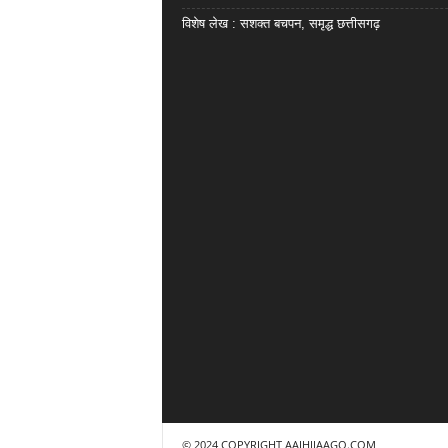
विशेष लेख : सशक्त बचपन, समृद्ध छत्तीसगढ़
© 2024 COPYRIGHT AAJHIJAAGO.COM