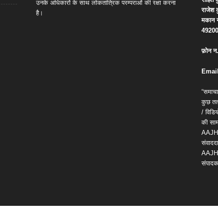
उनके अधिकारों के साथ लोकतांत्रिक परम्पराओं की रक्षा करना
राजेश
है।
मकान
4920
फ़ोन
न
Email
“समाचा
कुछ तत्
/ विड
की सामग
AAJH
संवाददा
AAJH
संपादक 