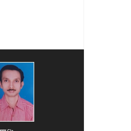
ुमार
C/
०