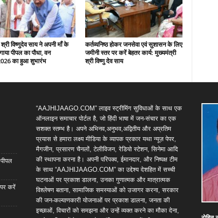
 श्री विष्णुदेव साय ने अपनी माँ के
कर्तव्यनिष्ठ होकर जनसेवा एवं सुशासन के लिए
गाया पीपल का पौधा, वन
जमीनी स्तर पर करें बेहतर कार्य: मुख्यमंत्री
2026 का हुआ शुभारंभ
श्री विष्णु देव साय
“AAJHIJAAGO.COM” लाइव स्ट्रीमिंग सुविधाओं के साथ एक
ऑनलाइन समाचार पोर्टल है, जो हिंदी भाषा में जन-संचार का एक
सशक्त स्तम्भ है। अपने अभिनव,अनुभव,अद्वितीय और अप्रतिम
प्रयास से हमारा लक्ष्य मीडिया के व्यापक प्रकार यथा न्यूज़ पेपर,
मैगजीन, प्रसारण चैनलों, टेलीविजन, रेडियो स्टेशन, सिनेमा आदि
की स्थापना करना है। अपनी परिपक्व, ईमानदार, और निष्पक्ष टीम
ा पीपल
के साथ “AAJHIJAAGO.COM” का उद्देश्य देशहित में सच्ची
घटनाओं पर प्रकाश डालना, उनका गुणात्मक और मात्रात्मक
पर करें
विश्लेषण बताना, सामाजिक समस्याओं को उजागर करना, सरकार
की जन-कल्याणकारी योजनाओं पर प्रकाश डालना, जनता की
इच्छाओं, विचारों को समझना और उन्हें व्यक्त करने का मौका देना,
रोहित
क