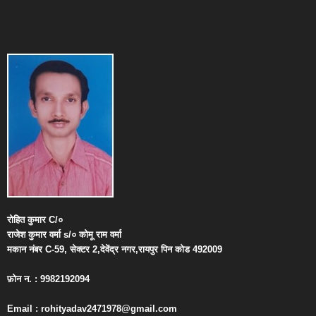
रोहित
कुमार
C/
०
राजेश
कुमार
वर्मा
s/
०
कोमू
राम
वर्मा
मकान
नंबर
C-59,
सेक्टर
2,
देवेंद्र
नगर
,
रायपुर
पिन
कोड
492009
फ़ोन
न
. : 9982192094
Email : rohityadav2471978@gmail.com