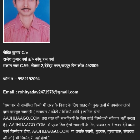
रोहित
कुमार
C/
०
राजेश
कुमार
वर्मा
s/
०
कोमू
राम
वर्मा
मकान
नंबर
C-59,
सेक्टर
2,
देवेंद्र
नगर
,
रायपुर
पिन
कोड
492009
फ़ोन
न
. : 9982192094
Email : rohityadav2471978@gmail.com
“समाचार से सम्बंधित किसी भी तरह के विवाद के लिए साइट के कुछ तत्वों में उपयोगकर्ताओं
द्वारा प्रस्तुत सामग्री ( समाचार / फोटो / विडियो आदि ) शामिल होगी
AAJHIJAAGO.COM
इस तरह की सामग्रियों के लिए कोई जिम्मेदारी स्वीकार नहीं करता
है। AAJHIJAAGO.COM
में प्रकाशित ऐसी सामग्री के लिए संवाददाता / खबर देने वाला
स्वयं जिम्मेदार होगा, AAJHIJAAGO.COM
या उसके स्वामी, मुद्रक, प्रकाशक, संपादक
की कोई भी जिम्मेदारी नहीं होगी.”