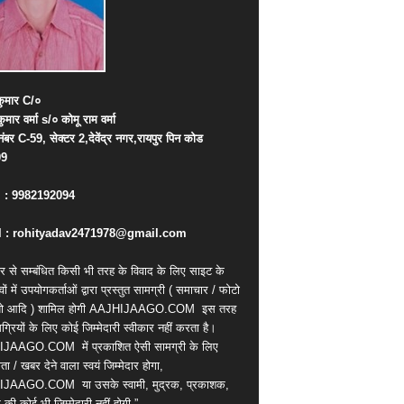
ुमार
C/
०
कुमार
वर्मा
s/
०
कोमू
राम
वर्मा
नंबर
C-59,
सेक्टर
2,
देवेंद्र
नगर
,
रायपुर
पिन
कोड
09
. : 9982192094
 : rohityadav2471978@gmail.com
र से सम्बंधित किसी भी तरह के विवाद के लिए साइट के
वों में उपयोगकर्ताओं द्वारा प्रस्तुत सामग्री ( समाचार / फोटो
ियो आदि ) शामिल होगी AAJHIJAAGO.COM
इस तरह
्रियों के लिए कोई जिम्मेदारी स्वीकार नहीं करता है।
IJAAGO.COM
में प्रकाशित ऐसी सामग्री के लिए
ता / खबर देने वाला स्वयं जिम्मेदार होगा,
IJAAGO.COM
या उसके स्वामी, मुद्रक, प्रकाशक,
की कोई भी जिम्मेदारी नहीं होगी.”