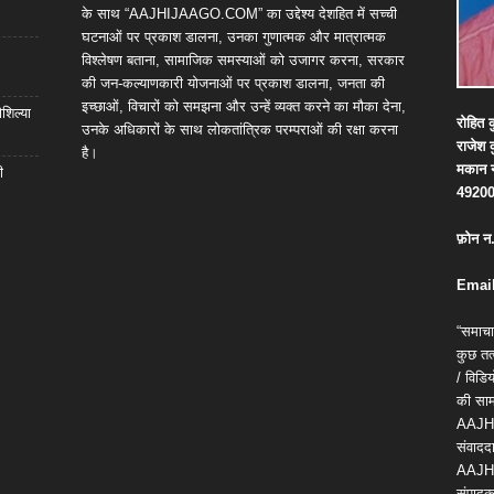
के साथ “AAJHIJAAGO.COM” का उद्देश्य देशहित में सच्ची
घटनाओं पर प्रकाश डालना, उनका गुणात्मक और मात्रात्मक
विश्लेषण बताना, सामाजिक समस्याओं को उजागर करना, सरकार
की जन-कल्याणकारी योजनाओं पर प्रकाश डालना, जनता की
इच्छाओं, विचारों को समझना और उन्हें व्यक्त करने का मौका देना,
शिल्या
रोहित
क
उनके अधिकारों के साथ लोकतांत्रिक परम्पराओं की रक्षा करना
राजेश
है।
मकान
ी
4920
फ़ोन
न
Email
“समाचा
कुछ तत्
/ विड
की सामग
AAJH
संवाददा
AAJH
संपादक 