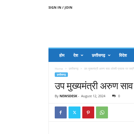
SIGN IN / JOIN
A
A
J
H
I
J
A
होम
देश
छत्तीसगढ़
विदेश
A
G
Home
छत्तीसगढ़
उप मुख्यमंत्री अरुण साव लोरमी प्रवास पर जाएंग
O
छत्तीसगढ़
.
उप मुख्यमंत्री अरुण साव
C
O
M
By
NEWSDESK
-
August 12, 2024
0