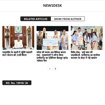
NEWSDESK
RELATED ARTICLES
MORE FROM AUTHOR
मातृशक्ति के खातों में पहुँची महतारी
कोसा की चमक अब वैश्विक बाजार
विशेष लेख : ढाई साल की
वंदन योजना की 30वीं किस्त
तक : मुख्यमंत्री ने लॉन्च किया
उपलब्धियाँ- छत्तीसगढ़ का श्रमिक
छत्तीसगढ़ का प्रीमियम हैंडलूम ब्रांड
कल्याण के क्षेत्र में नई पहचान
‘कोशल फैब’
RO. No. 13910/ 26