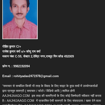
रोहित
कुमार
C/
०
राजेश
कुमार
वर्मा
s/
०
कोमू
राम
वर्मा
मकान
नंबर
C-59,
सेक्टर
2,
देवेंद्र
नगर
,
रायपुर
पिन
कोड
492009
फ़ोन
न
. : 9982192094
Email : rohityadav2471978@gmail.com
“समाचार से सम्बंधित किसी भी तरह के विवाद के लिए साइट के कुछ तत्वों में उपयोगकर्ताओं
द्वारा प्रस्तुत सामग्री ( समाचार / फोटो / विडियो आदि ) शामिल होगी
AAJHIJAAGO.COM
इस तरह की सामग्रियों के लिए कोई जिम्मेदारी स्वीकार नहीं करता
है। AAJHIJAAGO.COM
में प्रकाशित ऐसी सामग्री के लिए संवाददाता / खबर देने वाला