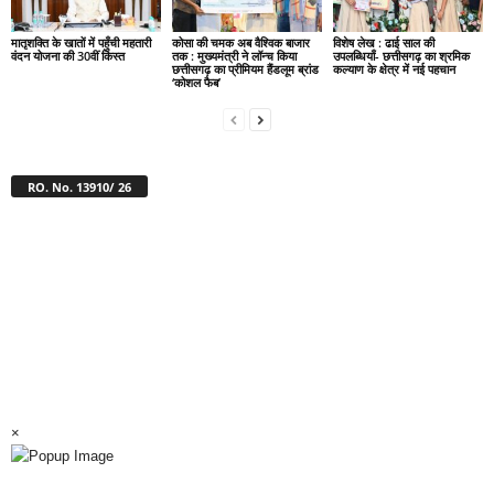
मातृशक्ति के खातों में पहुँची महतारी
कोसा की चमक अब वैश्विक बाजार
विशेष लेख : ढाई साल की
वंदन योजना की 30वीं किस्त
तक : मुख्यमंत्री ने लॉन्च किया
उपलब्धियाँ- छत्तीसगढ़ का श्रमिक
छत्तीसगढ़ का प्रीमियम हैंडलूम ब्रांड
कल्याण के क्षेत्र में नई पहचान
‘कोशल फैब’
RO. No. 13910/ 26
×