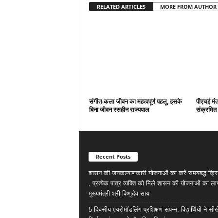
RELATED ARTICLES
MORE FROM AUTHOR
संगीत-कला जीवन का महत्वपूर्ण पहलू, इसके
पीएचई मंत्
बिना जीवन रसहीन राज्यपाल
संक्रमित 
Recent Posts
शासन की जनकल्याणकारी योजनाओं का करें समयबद्ध क्रि
, प्रत्येक पात्र व्यक्ति को मिले शासन की योजनाओं का ला
मुख्यमंत्री श्री विष्णुदेव साय
5 दिवसीय एयरोमॉडलिंग प्रशिक्षण संपन्न, विद्यार्थियों ने सी