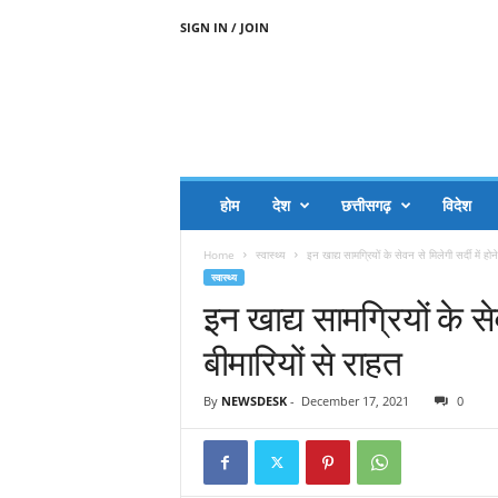
SIGN IN / JOIN
A
A
J
H
I
J
A
होम
देश
छत्तीसगढ़
विदेश
A
G
Home
स्वास्थ्य
इन खाद्य सामग्रियों के सेवन से मिलेगी सर्दी में होने
O
स्वास्थ्य
.
इन खाद्य सामग्रियों के सेव
C
O
बीमारियों से राहत
M
By
NEWSDESK
-
December 17, 2021
0