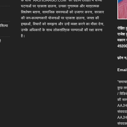
के साथ “AAJHIJAAGO.COM” का उद्देश्य देशहित में सच्ची
घटनाओं पर प्रकाश डालना, उनका गुणात्मक और मात्रात्मक
विश्लेषण बताना, सामाजिक समस्याओं को उजागर करना, सरकार
की जन-कल्याणकारी योजनाओं पर प्रकाश डालना, जनता की
इच्छाओं, विचारों को समझना और उन्हें व्यक्त करने का मौका देना,
शिल्या
रोहित
क
उनके अधिकारों के साथ लोकतांत्रिक परम्पराओं की रक्षा करना
राजेश
है।
मकान
ी
4920
फ़ोन
न
Email
“समाचा
कुछ तत्
/ विड
की सामग
AAJH
संवाददा
AAJH
संपादक 