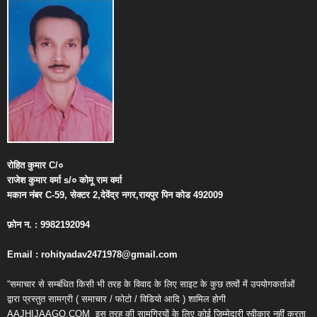
रोहित
कुमार
C/
०
राजेश
कुमार
वर्मा
s/
०
कोमू
राम
वर्मा
मकान
नंबर
C-59,
सेक्टर
2,
देवेंद्र
नगर
,
रायपुर
पिन
कोड
492009
फ़ोन
न
. : 9982192094
Email : rohityadav2471978@gmail.com
“समाचार से सम्बंधित किसी भी तरह के विवाद के लिए साइट के कुछ तत्वों में उपयोगकर्ताओं
द्वारा प्रस्तुत सामग्री ( समाचार / फोटो / विडियो आदि ) शामिल होगी
AAJHIJAAGO.COM
इस तरह की सामग्रियों के लिए कोई जिम्मेदारी स्वीकार नहीं करता