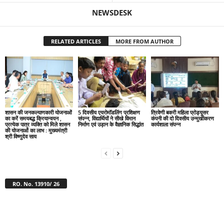
NEWSDESK
RELATED ARTICLES
MORE FROM AUTHOR
शासन की जनकल्याणकारी योजनाओं
5 दिवसीय एयरोमॉडलिंग प्रशिक्षण
त्रिवेणी बकरी महिला प्रोड्यूसर
का करें समयबद्ध क्रियान्वयन ,
संपन्न, विद्यार्थियों ने सीखे विमान
कंपनी की दो दिवसीय उन्मुखीकरण
प्रत्येक पात्र व्यक्ति को मिले शासन
निर्माण एवं उड़ान के वैज्ञानिक सिद्धांत
कार्यशाला संपन्न
की योजनाओं का लाभ : मुख्यमंत्री
श्री विष्णुदेव साय
RO. No. 13910/ 26