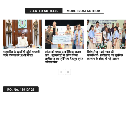
RELATED ARTICLES
MORE FROM AUTHOR
मातृशक्ति के खातों में पहुँची महतारी
कोसा की चमक अब वैश्विक बाजार
विशेष लेख : ढाई साल की
वंदन योजना की 30वीं किस्त
तक : मुख्यमंत्री ने लॉन्च किया
उपलब्धियाँ- छत्तीसगढ़ का श्रमिक
छत्तीसगढ़ का प्रीमियम हैंडलूम ब्रांड
कल्याण के क्षेत्र में नई पहचान
‘कोशल फैब’
RO. No. 13910/ 26