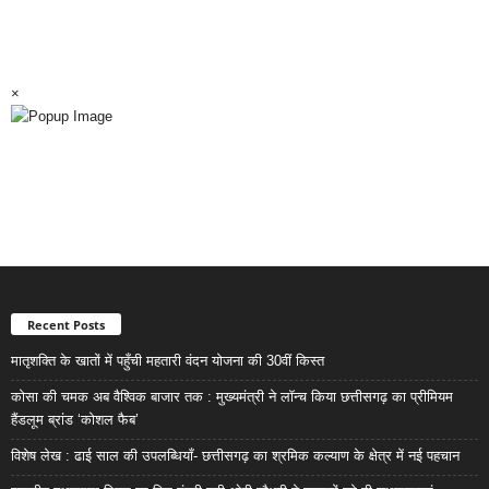
×
Recent Posts
मातृशक्ति के खातों में पहुँची महतारी वंदन योजना की 30वीं किस्त
कोसा की चमक अब वैश्विक बाजार तक : मुख्यमंत्री ने लॉन्च किया छत्तीसगढ़ का प्रीमियम
हैंडलूम ब्रांड ‘कोशल फैब’
विशेष लेख : ढाई साल की उपलब्धियाँ- छत्तीसगढ़ का श्रमिक कल्याण के क्षेत्र में नई पहचान