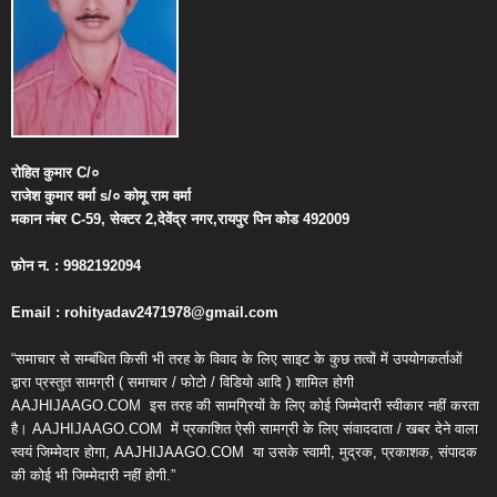
रोहित
कुमार
C/
०
राजेश
कुमार
वर्मा
s/
०
कोमू
राम
वर्मा
मकान
नंबर
C-59,
सेक्टर
2,
देवेंद्र
नगर
,
रायपुर
पिन
कोड
492009
फ़ोन
न
. : 9982192094
Email : rohityadav2471978@gmail.com
“समाचार से सम्बंधित किसी भी तरह के विवाद के लिए साइट के कुछ तत्वों में उपयोगकर्ताओं
द्वारा प्रस्तुत सामग्री ( समाचार / फोटो / विडियो आदि ) शामिल होगी
AAJHIJAAGO.COM
इस तरह की सामग्रियों के लिए कोई जिम्मेदारी स्वीकार नहीं करता
है। AAJHIJAAGO.COM
में प्रकाशित ऐसी सामग्री के लिए संवाददाता / खबर देने वाला
स्वयं जिम्मेदार होगा, AAJHIJAAGO.COM
या उसके स्वामी, मुद्रक, प्रकाशक, संपादक
की कोई भी जिम्मेदारी नहीं होगी.”