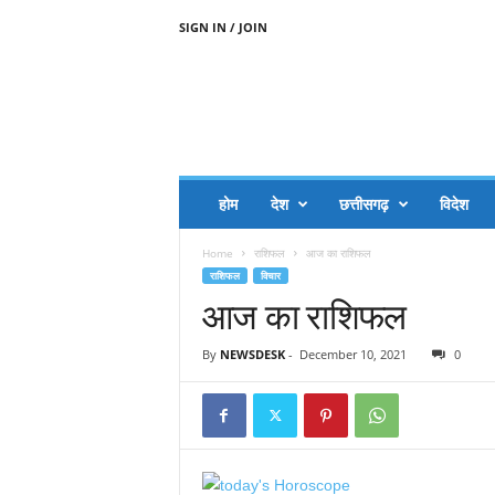
SIGN IN / JOIN
A
A
J
H
I
J
A
होम
देश
छत्तीसगढ़
विदेश
A
G
Home
राशिफल
आज का राशिफल
O
राशिफल
विचार
.
आज का राशिफल
C
O
M
By
NEWSDESK
-
December 10, 2021
0