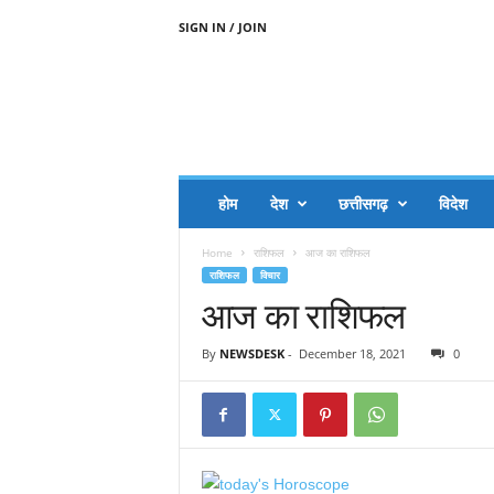
SIGN IN / JOIN
A
A
J
H
I
J
A
होम
देश
छत्तीसगढ़
विदेश
A
G
Home
राशिफल
आज का राशिफल
O
राशिफल
विचार
.
आज का राशिफल
C
O
M
By
NEWSDESK
-
December 18, 2021
0