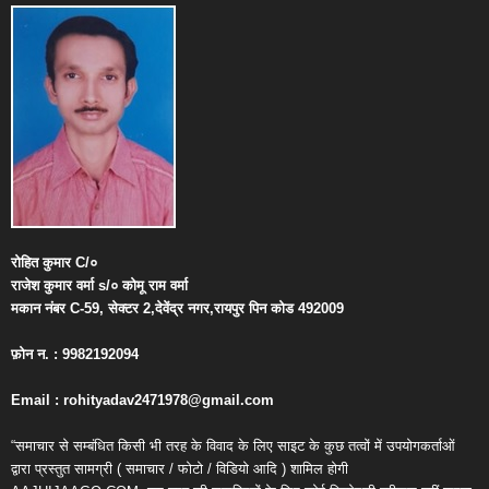
रोहित
कुमार
C/
०
राजेश
कुमार
वर्मा
s/
०
कोमू
राम
वर्मा
मकान
नंबर
C-59,
सेक्टर
2,
देवेंद्र
नगर
,
रायपुर
पिन
कोड
492009
फ़ोन
न
. : 9982192094
Email : rohityadav2471978@gmail.com
“समाचार से सम्बंधित किसी भी तरह के विवाद के लिए साइट के कुछ तत्वों में उपयोगकर्ताओं
द्वारा प्रस्तुत सामग्री ( समाचार / फोटो / विडियो आदि ) शामिल होगी