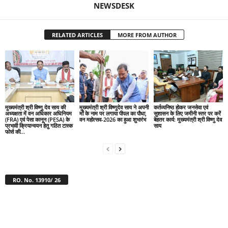
NEWSDESK
RELATED ARTICLES
MORE FROM AUTHOR
मुख्यमंत्री श्री विष्णु देव साय की
मुख्यमंत्री श्री विष्णुदेव साय ने अपनी
कर्तव्यनिष्ठ होकर जनसेवा एवं
अध्यक्षता में वन अधिकार अधिनियम
माँ के नाम पर लगाया पीपल का पौधा,
सुशासन के लिए जमीनी स्तर पर करें
(FRA) एवं पेसा कानून (PESA) के
वन महोत्सव-2026 का हुआ शुभारंभ
बेहतर कार्य: मुख्यमंत्री श्री विष्णु देव
प्रभावी क्रियान्वयन हेतु गठित टास्क
साय
फोर्स की...
RO. No. 13910/ 26