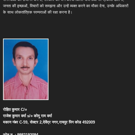
जनता की इच्छाओं, विचारों को समझना और उन्हें व्यक्त करने का मौका देना, उनके अधिकारों
के साथ लोकतांत्रिक परम्पराओं की रक्षा करना है।
रोहित
कुमार
C/
०
राजेश
कुमार
वर्मा
s/
०
कोमू
राम
वर्मा
मकान
नंबर
C-59,
सेक्टर
2,
देवेंद्र
नगर
,
रायपुर
पिन
कोड
492009
फ़ोन
न
. : 9982192094