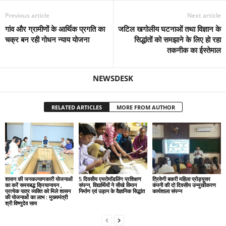
Previous article
Next article
गांव और ग्रामीणों के आर्थिक प्रगति का
जटिल खगोलीय घटनाओं तथा विज्ञान के
चक्र बन रही गोधन न्याय योजना
सिद्धांतों को समझाने के लिए हो रहा
तकनीक का ईस्तेमाल
NEWSDESK
RELATED ARTICLES
MORE FROM AUTHOR
शासन की जनकल्याणकारी योजनाओं
5 दिवसीय एयरोमॉडलिंग प्रशिक्षण
त्रिवेणी बकरी महिला प्रोड्यूसर
का करें समयबद्ध क्रियान्वयन ,
संपन्न, विद्यार्थियों ने सीखे विमान
कंपनी की दो दिवसीय उन्मुखीकरण
प्रत्येक पात्र व्यक्ति को मिले शासन
निर्माण एवं उड़ान के वैज्ञानिक सिद्धांत
कार्यशाला संपन्न
की योजनाओं का लाभ : मुख्यमंत्री
श्री विष्णुदेव साय