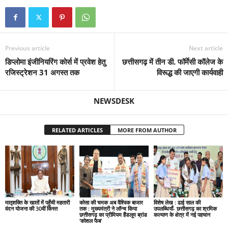
Previous article
Next article
डिप्लोमा इंजीनियरिंग कोर्स में प्रवेश हेतु
छत्तीसगढ़ में तीन डी. फॉर्मेसी कॉलेज के
रजिस्ट्रेशन 31 अगस्त तक
विरूद्ध की जाएगी कार्यवाही
NEWSDESK
RELATED ARTICLES
MORE FROM AUTHOR
मातृशक्ति के खातों में पहुँची महतारी
कोसा की चमक अब वैश्विक बाजार
विशेष लेख : ढाई साल की
वंदन योजना की 30वीं किस्त
तक : मुख्यमंत्री ने लॉन्च किया
उपलब्धियाँ- छत्तीसगढ़ का श्रमिक
छत्तीसगढ़ का प्रीमियम हैंडलूम ब्रांड
कल्याण के क्षेत्र में नई पहचान
‘कोशल फैब’