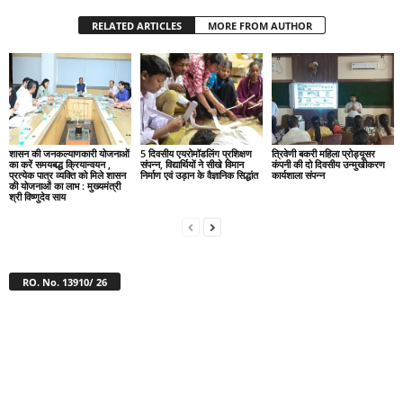
RELATED ARTICLES
MORE FROM AUTHOR
शासन की जनकल्याणकारी योजनाओं
5 दिवसीय एयरोमॉडलिंग प्रशिक्षण
त्रिवेणी बकरी महिला प्रोड्यूसर
का करें समयबद्ध क्रियान्वयन ,
संपन्न, विद्यार्थियों ने सीखे विमान
कंपनी की दो दिवसीय उन्मुखीकरण
प्रत्येक पात्र व्यक्ति को मिले शासन
निर्माण एवं उड़ान के वैज्ञानिक सिद्धांत
कार्यशाला संपन्न
की योजनाओं का लाभ : मुख्यमंत्री
श्री विष्णुदेव साय
RO. No. 13910/ 26