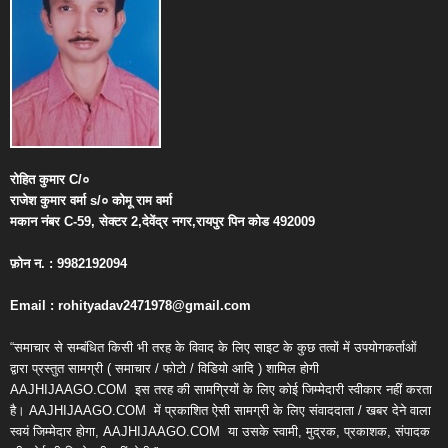
रोहित
कुमार
C/
०
राजेश
कुमार
वर्मा
s/
०
कोमू
राम
वर्मा
मकान
नंबर
C-59,
सेक्टर
2,
देवेंद्र
नगर
,
रायपुर
पिन
कोड
492009
फ़ोन
न
. : 9982192094
Email : rohityadav2471978@gmail.com
“समाचार से सम्बंधित किसी भी तरह के विवाद के लिए साइट के कुछ तत्वों में उपयोगकर्ताओं
द्वारा प्रस्तुत सामग्री ( समाचार / फोटो / विडियो आदि ) शामिल होगी
AAJHIJAAGO.COM
इस तरह की सामग्रियों के लिए कोई जिम्मेदारी स्वीकार नहीं करता
है। AAJHIJAAGO.COM
में प्रकाशित ऐसी सामग्री के लिए संवाददाता / खबर देने वाला
स्वयं जिम्मेदार होगा, AAJHIJAAGO.COM
या उसके स्वामी, मुद्रक, प्रकाशक, संपादक