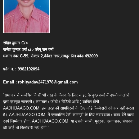
रोहित
कुमार
C/
०
राजेश
कुमार
वर्मा
s/
०
कोमू
राम
वर्मा
मकान
नंबर
C-59,
सेक्टर
2,
देवेंद्र
नगर
,
रायपुर
पिन
कोड
492009
फ़ोन
न
. : 9982192094
Email : rohityadav2471978@gmail.com
“समाचार से सम्बंधित किसी भी तरह के विवाद के लिए साइट के कुछ तत्वों में उपयोगकर्ताओं
द्वारा प्रस्तुत सामग्री ( समाचार / फोटो / विडियो आदि ) शामिल होगी
AAJHIJAAGO.COM
इस तरह की सामग्रियों के लिए कोई जिम्मेदारी स्वीकार नहीं करता
है। AAJHIJAAGO.COM
में प्रकाशित ऐसी सामग्री के लिए संवाददाता / खबर देने वाला
स्वयं जिम्मेदार होगा, AAJHIJAAGO.COM
या उसके स्वामी, मुद्रक, प्रकाशक, संपादक
की कोई भी जिम्मेदारी नहीं होगी.”