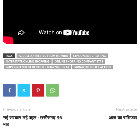
TAGS
ACCUSED ARRESTED FROM MUMBAI
ETPS ONLINE CHEATING
INTERSTATE ONLINE SHOPPING
ONLINE SHOPPING COMPANY ETPS
SUPERINTENDENT OF POLICE BHAVNA GUPTA
SURAJPUR POLICE ACTION
Previous article
Next article
नई सरकार नई पहल : छत्तीसगढ़ 36
आज का राशिफल
माह