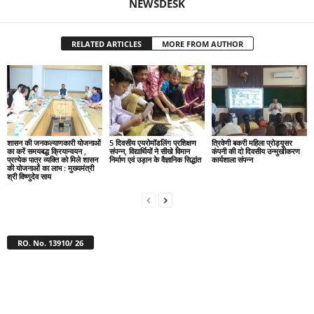
NEWSDESK
RELATED ARTICLES
MORE FROM AUTHOR
शासन की जनकल्याणकारी योजनाओं
5 दिवसीय एयरोमॉडलिंग प्रशिक्षण
त्रिवेणी बकरी महिला प्रोड्यूसर
का करें समयबद्ध क्रियान्वयन ,
संपन्न, विद्यार्थियों ने सीखे विमान
कंपनी की दो दिवसीय उन्मुखीकरण
प्रत्येक पात्र व्यक्ति को मिले शासन
निर्माण एवं उड़ान के वैज्ञानिक सिद्धांत
कार्यशाला संपन्न
की योजनाओं का लाभ : मुख्यमंत्री
श्री विष्णुदेव साय
RO. No. 13910/ 26