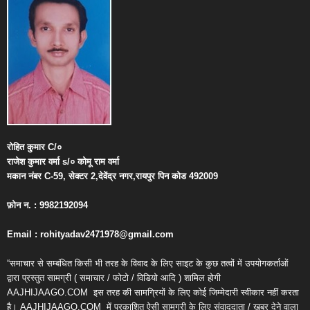
रोहित
कुमार
C/
०
राजेश
कुमार
वर्मा
s/
०
कोमू
राम
वर्मा
मकान
नंबर
C-59,
सेक्टर
2,
देवेंद्र
नगर
,
रायपुर
पिन
कोड
492009
फ़ोन
न
. : 9982192094
Email : rohityadav2471978@gmail.com
“समाचार से सम्बंधित किसी भी तरह के विवाद के लिए साइट के कुछ तत्वों में उपयोगकर्ताओं
द्वारा प्रस्तुत सामग्री ( समाचार / फोटो / विडियो आदि ) शामिल होगी
AAJHIJAAGO.COM
इस तरह की सामग्रियों के लिए कोई जिम्मेदारी स्वीकार नहीं करता
है। AAJHIJAAGO.COM
में प्रकाशित ऐसी सामग्री के लिए संवाददाता / खबर देने वाला